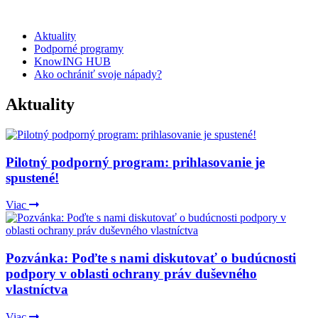
Aktuality
Podporné programy
KnowING HUB
Ako ochrániť svoje nápady?
Aktuality
Pilotný podporný program: prihlasovanie je
spustené!
Viac
Pozvánka: Poďte s nami diskutovať o budúcnosti
podpory v oblasti ochrany práv duševného
vlastníctva
Viac