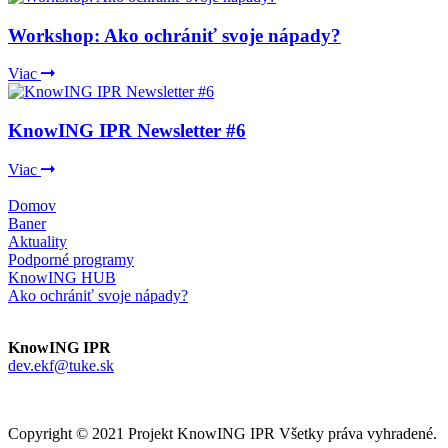
Workshop: Ako ochrániť svoje nápady?
Viac
KnowING IPR Newsletter #6
Viac
Domov
Baner
Aktuality
Podporné programy
KnowING HUB
Ako ochrániť svoje nápady?
KnowING IPR
dev.ekf@tuke.sk
Copyright © 2021 Projekt KnowING IPR Všetky práva vyhradené.